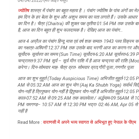
04/04/2022
एम० आई० मंसूरी
ज्योतिष
शास्त्र में पंचांग का बहुत महत्व है । पंचांग ज्योतिष के पांच अंगों 
हम दिन के हर बेला के शुभ और अशुभ समय का पता लगाते हैं। उसके आधार 
का दिन है। चैत्र (Chaitra) की शुक्ल पक्ष तृतीया 01:54 PM तक उसके बाद
है, आज का दिन बहुत ही शुभ फलदायक है। देखिए आज का पंचांग…
आज 4 अप्रैल का पंचांग हिन्दू मास एवं वर्ष शक सम्वत- 1943 प्लव विक्
का नक्षत्र-अश्विनी 12:37 PM तक उसके बाद भरणी आज का करण-गर और व
सूर्योदय- सूर्यास्त का समय (Sun Time) सूर्योदय-6:20 AM सूर्यास्त-6
चन्द्रास्त-9:37 PM सूर्य – सूर्य मीन राशि में है आज चन्द्रमा की राशि (
करेगा। दिन-सोमवार माह- चैत्र व्रत- सोमवार व्रत,गौरी पूजा ,गणगौर पूजा
आज का शुभ मुहूर्त (Today Auspicious Time) अभिजीत मुहूर्त-12:05 
AM से 05:32 AM आज का शुभ योग (Aaj Ka Shubh Yoga) सर्वार्थ सिद्धि 
योग-नहीं है त्रिपुष्कर योग-नहीं है द्विपुष्कर योग-नहीं है अभिजीत मुहू
काल-07:52 AM से 09:25 AM तक कालवेला / अर्द्धयाम-09:56AM से 10
PM यमगण्ड– 10:57 AM से 12:30 PM भद्रा- 02:46 AM, Apr 05 से
नहीं है
Read More :
वाराणसी में अपने भव्य स्वागत से अभिभूत हुए नेपाल के पीएम