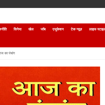
जनीति
सिनेमा
खेल
जॉब
एजुकेशन
टेक न्यूज़
लाइफ स्टाइ
ज का पंचांग