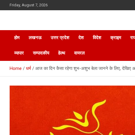
Skip
Friday, August 7, 2026
to
content
होम
लखनऊ
उत्तर प्रदेश
देश
विदेश
क्राइम
रा
व्यापार
सम्पादकीय
हेल्थ
वायरल
Home
धर्म
आज का दिन कैसा रहेगा शुभ-अशुभ बेला जानने के लिए, देखिए आ