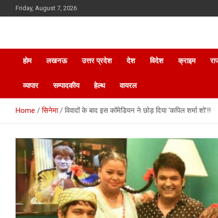
Skip
Friday, August 7, 2026
to
content
होम
लखनऊ
उत्तर प्रदेश
देश
विदेश
क्राइम
रा
व्यापार
सम्पादकीय
हेल्थ
वायरल
Home
सिनेमा
विवादों के बाद इस कॉमेडियन ने छोड़ दिया ‘कपिल शर्मा शो’!!