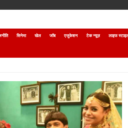
जनीति
सिनेमा
खेल
जॉब
एजुकेशन
टेक न्यूज़
लाइफ स्टाइ