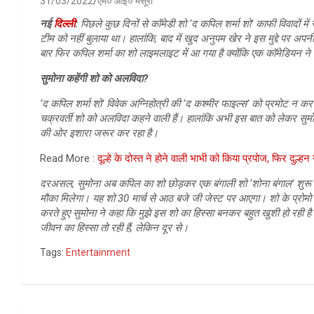
31/03/2022
एम० आई० मंसूरी
नई
दिल्ली
:
पिछले कुछ दिनों से कॉमेडी शो ‘द कपिल शर्मा शो’ काफी विवादों मे
टीम को नहीं बुलाया था। हालांकि, बाद में खुद अनुपम खेर ने इस मुद्दे पर 
बार फिर कपिल शर्मा का शो लाइमलाइट में आ गया है क्योंकि एक कॉमेडियन ने ह
सुमोना कहेंगी शो को अलविदा?
‘द कपिल शर्मा शो’ विवेक अग्निहोत्री की ‘द कश्मीर फाइल्स’ को प्रमोट न करने
चक्रवर्ती शो को अलविदा कहने वाली हैं। हालांकि अभी इस बात को लेकर सुमो
की ओर इशारा जरूर कर रहा है।
Read More :
दूल्हे के दोस्त ने होने वाली भाभी को किया प्रपोज, फिर दुल्हन
दरअसल, सुमोना अब कपिल का शो छोड़कर एक बंगाली शो ‘शोना बंगाल’ शुरू क
मौका मिलेगा। यह शो 30 मार्च से आठ बजे जी जेस्ट पर आएगा। शो के प्रोमो को
करते हुए सुमोना ने कहा कि मुझे इस शो का हिस्सा बनकर बहुत खुशी हो रही ह
जीवन का हिस्सा तो रही हैं, लेकिन दूर से।
Tags:
Entertainment