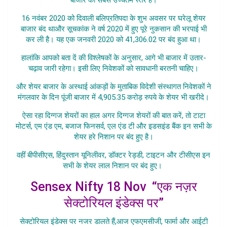
16 नवंबर 2020 को दिवाली बलिप्रतिपदा के शुभ अवसर पर घरेलू शेयर
बाजार बंद थाऔर सूचकांक ने वर्ष 2020 में हुए पूरे नुकसान की भरपाई भी
कर ली है। यह एक जनवरी 2020 को 41,306.02 पर बंद हुआ था।
हालांकि आपको बता दें की विश्लेषकों के अनुसार, आगे भी बाजार में उतार-
चढ़ाव जारी रहेगा। इसी लिए निवेशकों को सावधानी बरतनी चाहिए।
और शेयर बाजार के अस्थाई आंकड़ों के मुताबिक विदेशी संस्थागत निवेशकों ने
मंगलवार के दिन पूंजी बाजार में 4,905.35 करोड़ रुपये के शेयर भी खरीदे।
ऐसा रहा दिग्गज शेयरों का हाल अगर दिग्गज शेयरों की बात करें, तो टाटा
मोटर्स, एम एंड एम, बजाज फिनसर्व, एल एंड टी और इडसइंड बैंक इन सभी के
शेयर हरे निशान पर बंद हुए है।
वहीं बीपीसीएस, हिंदुस्तान यूनिलीवर, डॉक्टर रेड्डी, टाइटन और टीसीएस इन
सभी के शेयर लाल निशान पर बंद हुए।
Sensex Nifty 18 Nov “एक नज़र
सेक्टोरियल इंडेक्स पर”
सेक्टोरियल इंडेक्स पर नजर डालते हैं,आज एफएमसीजी, फार्मा और आईटी