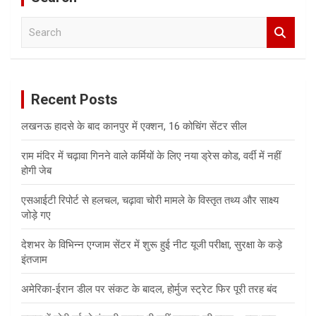
S
e
a
r
c
Recent Posts
h
लखनऊ हादसे के बाद कानपुर में एक्शन, 16 कोचिंग सेंटर सील
राम मंदिर में चढ़ावा गिनने वाले कर्मियों के लिए नया ड्रेस कोड, वर्दी में नहीं
होगी जेब
एसआईटी रिपोर्ट से हलचल, चढ़ावा चोरी मामले के विस्तृत तथ्य और साक्ष्य
जोड़े गए
देशभर के विभिन्न एग्जाम सेंटर में शुरू हुई नीट यूजी परीक्षा, सुरक्षा के कड़े
इंतजाम
अमेरिका-ईरान डील पर संकट के बादल, होर्मुज स्ट्रेट फिर पूरी तरह बंद