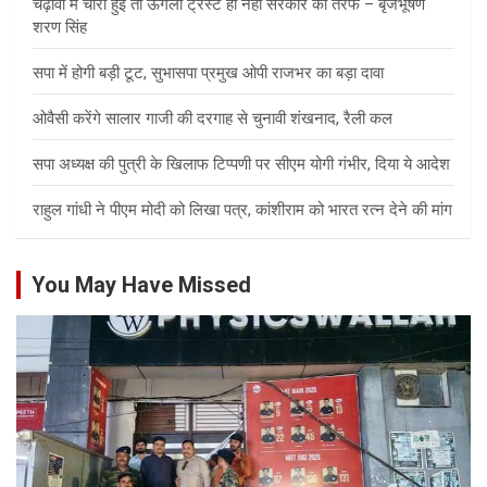
चढ़ावा में चोरी हुई तो ऊंगली ट्रस्ट ही नहीं सरकार की तरफ – बृजभूषण
शरण सिंह
सपा में होगी बड़ी टूट, सुभासपा प्रमुख ओपी राजभर का बड़ा दावा
ओवैसी करेंगे सालार गाजी की दरगाह से चुनावी शंखनाद, रैली कल
सपा अध्यक्ष की पुत्री के खिलाफ टिप्पणी पर सीएम योगी गंभीर, दिया ये आदेश
राहुल गांधी ने पीएम मोदी को लिखा पत्र, कांशीराम को भारत रत्न देने की मांग
You May Have Missed