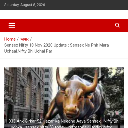
Skip
Saturday, August 8, 2026
to
content
Home
व्यापार
Sensex Nifty 18 Nov 2020 Update : Sensex Ne Phir Mara
Uchaal,Nifty Bhi Uchai Par
333 Ank Girkar 52 Hazar Ke Neeche Aaya Sensex , Nifty Bhi
Ludhka , sensex nifty 50 today , nifty today , today nifty