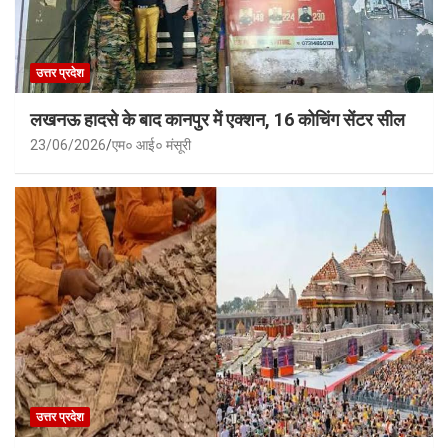
उत्तर प्रदेश
लखनऊ हादसे के बाद कानपुर में एक्शन, 16 कोचिंग सेंटर सील
23/06/2026
एम० आई० मंसूरी
उत्तर प्रदेश