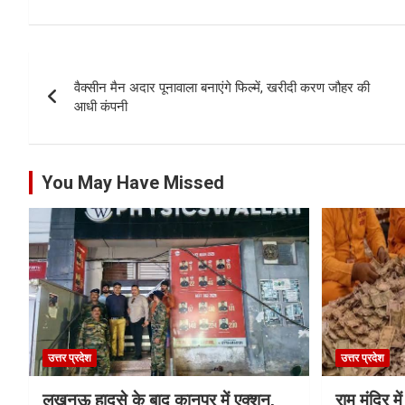
Post
वैक्सीन मैन अदार पूनावाला बनाएंगे फिल्में, खरीदी करण जौहर की
navigation
आधी कंपनी
You May Have Missed
उत्तर प्रदेश
उत्तर प्रदेश
लखनऊ हादसे के बाद कानपुर में एक्शन,
राम मंदिर में