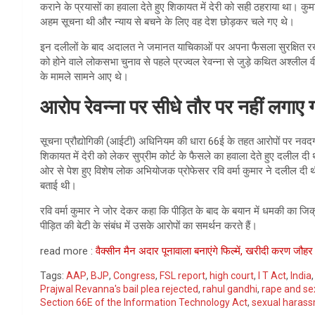
कराने के प्रयासों का हवाला देते हुए शिकायत में देरी को सही ठहराया था। कु
अहम सूचना थी और न्याय से बचने के लिए वह देश छोड़कर चले गए थे।
इन दलीलों के बाद अदालत ने जमानत याचिकाओं पर अपना फैसला सुरक्षित रखा
को होने वाले लोकसभा चुनाव से पहले प्रज्वल रेवन्ना से जुड़े कथित अश्लील 
के मामले सामने आए थे।
आरोप रेवन्ना पर सीधे तौर पर नहीं लगाए 
सूचना प्रौद्योगिकी (आईटी) अधिनियम की धारा 66ई के तहत आरोपों पर नवदगी न
शिकायत में देरी को लेकर सुप्रीम कोर्ट के फैसले का हवाला देते हुए दलील 
ओर से पेश हुए विशेष लोक अभियोजक प्रोफेसर रवि वर्मा कुमार ने दलील दी थ
बताई थी।
रवि वर्मा कुमार ने जोर देकर कहा कि पीड़ित के बाद के बयान में धमकी का जिक्
पीड़ित की बेटी के संबंध में उसके आरोपों का समर्थन करते हैं।
read more :
वैक्सीन मैन अदार पूनावाला बनाएंगे फिल्में, खरीदी करण जौह
Tags:
AAP
,
BJP
,
Congress
,
FSL report
,
high court
,
I T Act
,
India
Prajwal Revanna's bail plea rejected
,
rahul gandhi
,
rape and se
Section 66E of the Information Technology Act
,
sexual haras