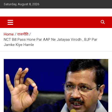
Skip
Saturday, August 8, 2026
to
content
Home
राजनीति
NCT Bill Pass Hone Par AAP Ne Jatayaa Virodh , BJP Par
Jamke Kiye Hamle