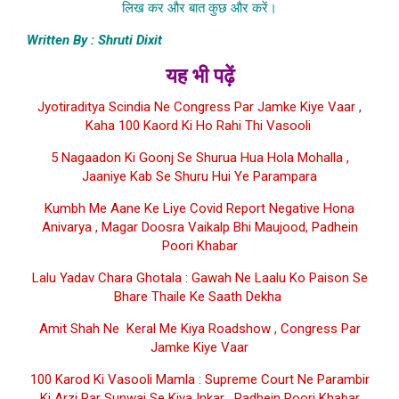
लिख कर और बात कुछ और करें।
Written By : Shruti Dixit
यह भी पढ़ें
Jyotiraditya Scindia Ne Congress Par Jamke Kiye Vaar ,
Kaha 100 Kaord Ki Ho Rahi Thi Vasooli
5 Nagaadon Ki Goonj Se Shurua Hua Hola Mohalla ,
Jaaniye Kab Se Shuru Hui Ye Parampara
Kumbh Me Aane Ke Liye Covid Report Negative Hona
Anivarya , Magar Doosra Vaikalp Bhi Maujood, Padhein
Poori Khabar
Lalu Yadav Chara Ghotala : Gawah Ne Laalu Ko Paison Se
Bhare Thaile Ke Saath Dekha
Amit Shah Ne Keral Me Kiya Roadshow , Congress Par
Jamke Kiye Vaar
100 Karod Ki Vasooli Mamla : Supreme Court Ne Parambir
Ki Arzi Par Sunwai Se Kiya Inkar , Padhein Poori Khabar