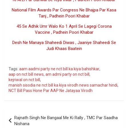
National Film Awards Par Congress Ne Bhajpa Par Kasa
Tanj , Padhein Poori Khabar
45 Se Adhik Umr Walo Ko 1 April Se Lagegi Corona
Vaccine , Padhein Poori Khabar
Desh Ne Manaya Shaheedi Diwas , Jaaniye Shaheedi Se
Judi Khaas Baatein
Google
Tags:
aam aadmi party ne nct bill ka kiya bahishkar
,
aap on nct bill news
,
am admi party on nct bill
,
kejriwal on nct bill
,
manish sisodia ne nct bill ka kiya virodh news samachar hindi
,
NCT Bill Pass Hone Par AAP Ne Jatayaa Virodh
Post
Rajnath Singh Ne Bangaal Me Ki Rally , TMC Par Saadha
navigation
Nishana