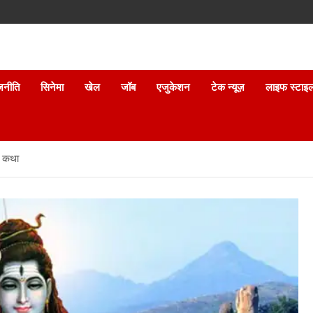
जनीति
सिनेमा
खेल
जॉब
एजुकेशन
टेक न्यूज़
लाइफ स्टाइ
म कथा