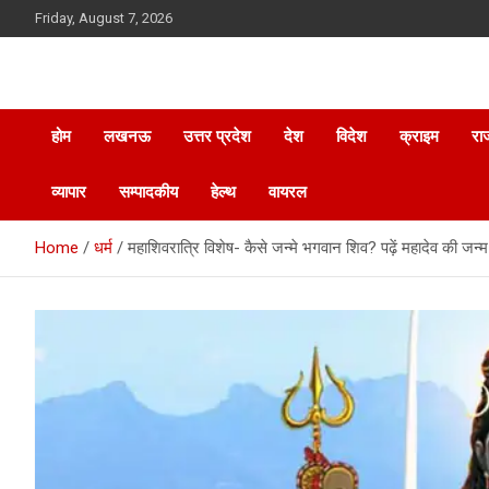
Skip
Friday, August 7, 2026
to
content
होम
लखनऊ
उत्तर प्रदेश
देश
विदेश
क्राइम
रा
व्यापार
सम्पादकीय
हेल्थ
वायरल
Home
धर्म
महाशिवरात्रि विशेष- कैसे जन्मे भगवान शिव? पढ़ें महादेव की जन्