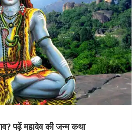
िव? पढ़ें महादेव की जन्म कथा