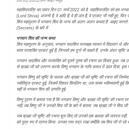
26/02/2022
एम० आई० मंसूरी
महाशिवरात्रि का पावन दिन 01 मार्च 2022 को है. महाशिवरात्रि को हम भगवान
(Lord Shiva) अजन्मे हैं, वे आदि हैं, वे ही अंत हैं, वे प्रकट भी नहीं हुए. फिर 
शिव महापुराण में भगवान शिव के जन्म की अलग अलग कथाएं हैं. आइए जानत
(Secrets) के बारे में.
भगवान शिव की जन्म कथा
शिव महापुराण के अनुसार, भगवान सदाशिव परमबह्म स्वरूप में विद्यमान थे और प
माता पराशक्ति प्रकट हुई हैं, जिनको हम दुर्गा भी कहते हैं. उनके अंदर सृष्टि की 
भगवान सदाशिव और पराशक्ति को दूसरे पुरुष की रचना का विचार हुआ. तब उन दो
से ब्रह्मा जी को उत्पन्न करके विष्णु भगवान के नाभि कमल में डाल दिया. इस प्
भगवान विष्णु को सृष्टि के पालक और ब्रह्मा जी को सृष्टि की रचना की जिम्मेदारी
ज्योतिपुंज प्रकट हुई, जिसमें विशाल शिवलिंग था. उस सयम भविष्यवाणी हुई कि तुम
यहीं से भगवान शिव की उत्पत्ति हुई.
विष्णु पुराण में बताया गया है कि भगवान विष्णु और ब्रह्मा जी सृष्टि की रचना
नहीं, तब विष्णु जी ने उनको शिव जी के बारे में बताया. तब ब्रह्मा जी ने शिव जी
जब ब्रह्मा जी सृष्टि की रचना शुरु किए तो उनको एक बालक की जरुरत पड़ी
को पुत्र रुप में प्राप्त किया. उनका नाम रुद्र रखा क्योंकि तब शिव जी रो रहे थ