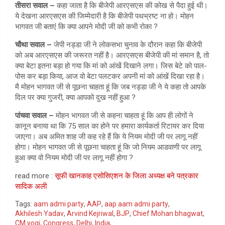
तीसरा सवाल –
कहा जाता है कि बीजेपी आरएसएस की कोख से पैदा हुई थी।
ये देखना आरएसएस की जिम्मेदारी है कि बीजेपी पथभ्रष्ट ना हो। मोहन
भागवत जी बताएं कि क्या आपने मोदी जी को कभी रोका ?
चौथा सवाल –
जेपी नड्डा जी ने लोकसभा चुनाव के दौरान कहा कि बीजेपी
को अब आरएसएस की जरूरत नहीं है। आरएसएस बीजेपी की मां समान है, तो
क्या बेटा इतना बड़ा हो गया कि मां को आंखें दिखाने लगा। जिस बेटे को पाल-
पोस कर बड़ा किया, आज वो बेटा पलटकर अपनी मां को आंखें दिखा रहा है।
मै मोहन भागवत जी से पूछना चाहता हूं कि जब नड्डा जी ने ये कहा तो आपके
दिल पर क्या गुजरी, क्या आपको दुख नहीं हुआ ?
पांचवा सवाल –
मोहन भागवत जी से कहना चाहता हूं कि आप ही लोगों ने
कानून बनाया था कि 75 साल का होने पर हमारा कार्यकर्ता रिटायर कर दिया
जाएगा। अब अमित शाह जी कह रहे हैं कि ये नियम मोदी जी पर लागू नहीं
होगा। मोहन भागवत जी से पूछना चाहता हूं कि जो नियम आडवाणी पर लागू
हुआ क्या वो नियम मोदी जी पर लागू नहीं होगा ?
read more :
सूफी खानकाह एसोसिएशन के जिला अध्यक्ष बने पत्रकार
सादिक अली
Tags:
aam admi party
,
AAP
,
aap aam admi party
,
Akhilesh Yadav
,
Arvind Kejriwal
,
BJP
,
Chief Mohan bhagwat
,
CM yogi
,
Congress
,
Delhi
,
India
,