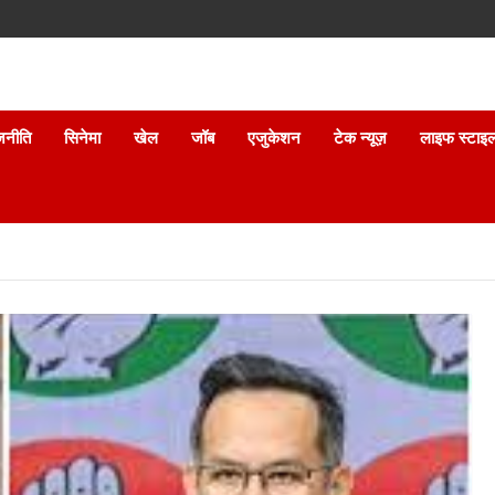
जनीति
सिनेमा
खेल
जॉब
एजुकेशन
टेक न्यूज़
लाइफ स्टाइ