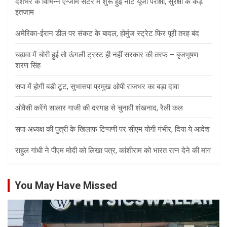
देशभर के विभिन्न एग्जाम सेंटर में शुरू हुई नीट यूजी परीक्षा, सुरक्षा के कड़े
इंतजाम
अमेरिका-ईरान डील पर संकट के बादल, होर्मुज स्ट्रेट फिर पूरी तरह बंद
चढ़ावा में चोरी हुई तो ऊंगली ट्रस्ट ही नहीं सरकार की तरफ – बृजभूषण
शरण सिंह
सपा में होगी बड़ी टूट, सुभासपा प्रमुख ओपी राजभर का बड़ा दावा
ओवैसी करेंगे सालार गाजी की दरगाह से चुनावी शंखनाद, रैली कल
सपा अध्यक्ष की पुत्री के खिलाफ टिप्पणी पर सीएम योगी गंभीर, दिया ये आदेश
राहुल गांधी ने पीएम मोदी को लिखा पत्र, कांशीराम को भारत रत्न देने की मांग
You May Have Missed