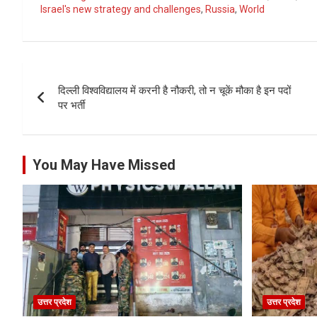
Israel's new strategy and challenges
,
Russia
,
World
Post
दिल्ली विश्वविद्यालय में करनी है नौकरी, तो न चूकें मौका है इन पदों
navigation
पर भर्ती
You May Have Missed
उत्तर प्रदेश
उत्तर प्रदेश