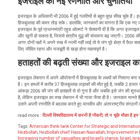
इजराइल की नई रणनीति और चुनौतियां
इजराइल के अधिकारी भी 2006 में हुई गलतियों से बहुत कुछ सीख चुके हैं। 
हिजबुल्लाह की कमर तोड़ सके। हालांकि, जानकारों का मानना है कि एक नए 
इजराइल के पूर्व प्रधानमंत्री एहुड ओल्मर्ट ने चेतावनी दी है कि अगर इज
और खूनी हो सकता है, जिससे क्षेत्रीय युद्ध की संभावना बढ़ जाएगी। 2006 क
अगर दोनों पक्षों ने अपने रुख में नरमी नहीं लाई तो ये जंग पूरे क्षेत्र में फ
लिए जीवित रहना और मजबूती से खड़ा होना महत्वपूर्ण है।
हताहतों की बढ़ती संख्या और इजराइल क
इजराइल लेबनान में अपने ऑपरेशनों में हिजबुल्लाह के लक्ष्यों को निशाना बना 
है। इन हमलों में करीब 37 हिजबुल्लाह लड़ाकों की मौत हुई है, जबकि 2 हजार से
आंकड़ा 2006 की जंग की हताहतों से दो गुना है और जबकि इसे जंग की शुरुआत 
है, लेकिन इजराइल का रुख लेबनान में भी गाजा जैसा ही है। जानकार मानते 
उसने अपनी रणनीति में बदलाव करते हुए मानवीय और अंतरराष्ट्रीय संगठनों की
read more :
दिल्ली विश्वविद्यालय में करनी है नौकरी, तो न चूकें मौका है इन प
Tags:
American think tank Center for Strategic and Internation
Hezbollah
,
Hezbollah chief Hassan Nasrallah
,
Improvement in H
Increasing number of casualties and Israel's stance
,
Israel
,
isr