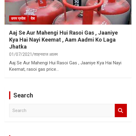
उत्तर प्रदेश
देश
Aaj Se Aur Mahengi Hui Rasoi Gas , Jaaniye
Kya Hai Nayi Keemat , Aam Aadmi Ko Laga
Jhatka
01/07/2021
शाहनवाज आलम
Aaj Se Aur Mahengi Hui Rasoi Gas , Jaaniye Kya Hai Nayi
Keemat, rasoi gas price…
Search
S
e
a
r
c