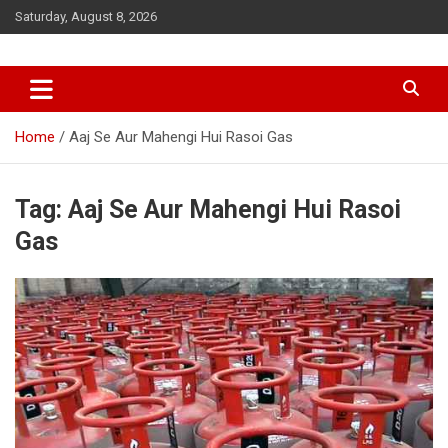
Skip
Saturday, August 8, 2026
to
content
Home
Aaj Se Aur Mahengi Hui Rasoi Gas
Tag:
Aaj Se Aur Mahengi Hui Rasoi
Gas