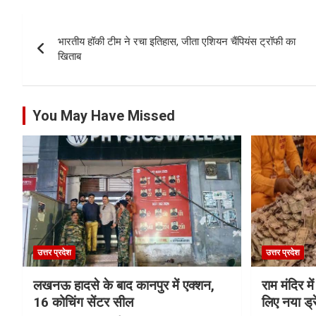
Post
भारतीय हॉकी टीम ने रचा इतिहास, जीता एशियन चैंपियंस ट्रॉफी का
navigation
खिताब
You May Have Missed
उत्तर प्रदेश
उत्तर प्रदेश
लखनऊ हादसे के बाद कानपुर में एक्शन,
राम मंदिर में
16 कोचिंग सेंटर सील
लिए नया ड्रे