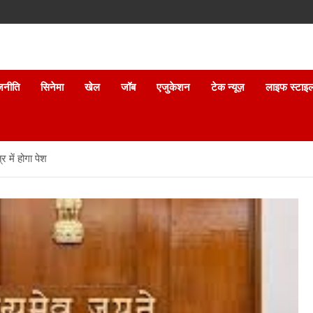
जनीति
सिनेमा
खेल
जॉब
एजुकेशन
टेक न्यूज़
लाइफ स्टाइ
में होगा पेश