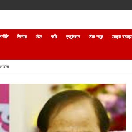
जनीति
सिनेमा
खेल
जॉब
एजुकेशन
टेक न्यूज़
लाइफ स्टाइ
 कविता