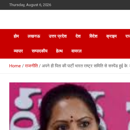
Skip
Thursday, August 6, 2026
to
content
होम
लखनऊ
उत्तर प्रदेश
देश
विदेश
क्राइम
रा
व्यापार
सम्पादकीय
हेल्थ
वायरल
Home
राजनीति
अपने ही पिता की पार्टी भारत राष्ट्र समिति से सस्पेंड हुई के.