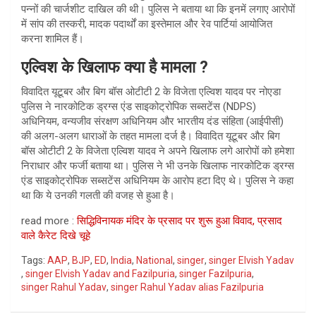
पन्नों की चार्जशीट दाखिल की थी। पुलिस ने बताया था कि इनमें लगाए आरोपों
में सांप की तस्करी, मादक पदार्थों का इस्तेमाल और रेव पार्टियां आयोजित
करना शामिल हैं।
एल्विश के खिलाफ क्या है
मामला
?
विवादित यूटूबर और बिग बॉस ओटीटी 2 के विजेता एल्विश यादव पर नोएडा
पुलिस ने नारकोटिक ड्रग्स एंड साइकोट्रोपिक सब्सटेंस (NDPS)
अधिनियम, वन्यजीव संरक्षण अधिनियम और भारतीय दंड संहिता (आईपीसी)
की अलग-अलग धाराओं के तहत मामला दर्ज है। विवादित यूटूबर और बिग
बॉस ओटीटी 2 के विजेता एल्विश यादव ने अपने खिलाफ लगे आरोपों को हमेशा
निराधार और फर्जी बताया था। पुलिस ने भी उनके खिलाफ नारकोटिक ड्रग्स
एंड साइकोट्रोपिक सब्सटेंस अधिनियम के आरोप हटा दिए थे। पुलिस ने कहा
था कि ये उनकी गलती की वजह से हुआ है।
read more :
सिद्धिविनायक मंदिर के प्रसाद पर शुरू हुआ विवाद, प्रसाद
वाले कैरेट दिखे चूहे
Tags:
AAP
,
BJP
,
ED
,
India
,
National
,
singer
,
singer Elvish Yadav
,
singer Elvish Yadav and Fazilpuria
,
singer Fazilpuria
,
singer Rahul Yadav
,
singer Rahul Yadav alias Fazilpuria