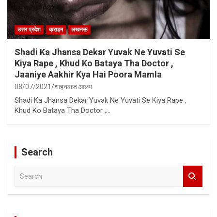
उत्तर प्रदेश
क्राइम
लखनऊ
Shadi Ka Jhansa Dekar Yuvak Ne Yuvati Se
Kiya Rape , Khud Ko Bataya Tha Doctor ,
Jaaniye Aakhir Kya Hai Poora Mamla
08/07/2021
शाहनवाज आलम
Shadi Ka Jhansa Dekar Yuvak Ne Yuvati Se Kiya Rape ,
Khud Ko Bataya Tha Doctor ,…
Search
S
e
a
r
c