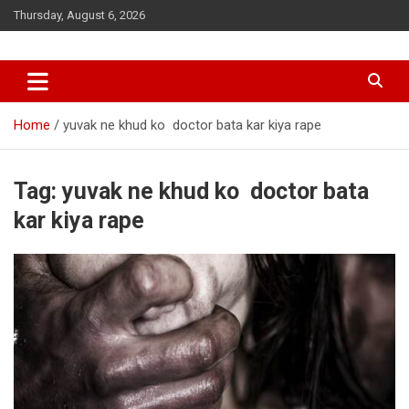
Skip
Thursday, August 6, 2026
to
content
Home
yuvak ne khud ko doctor bata kar kiya rape
Tag:
yuvak ne khud ko doctor bata
kar kiya rape