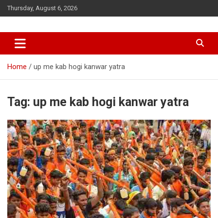
Skip
Thursday, August 6, 2026
to
content
Home
up me kab hogi kanwar yatra
Tag:
up me kab hogi kanwar yatra