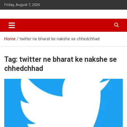
Skip
Friday, August 7, 2026
to
content
Home
twitter ne bharat ke nakshe se chhedchhad
Tag:
twitter ne bharat ke nakshe se
chhedchhad