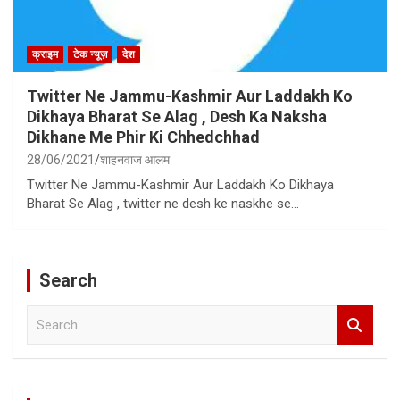
क्राइम
टेक न्यूज़
देश
Twitter Ne Jammu-Kashmir Aur Laddakh Ko
Dikhaya Bharat Se Alag , Desh Ka Naksha
Dikhane Me Phir Ki Chhedchhad
28/06/2021
शाहनवाज आलम
Twitter Ne Jammu-Kashmir Aur Laddakh Ko Dikhaya
Bharat Se Alag , twitter ne desh ke naskhe se…
Search
S
e
a
r
c