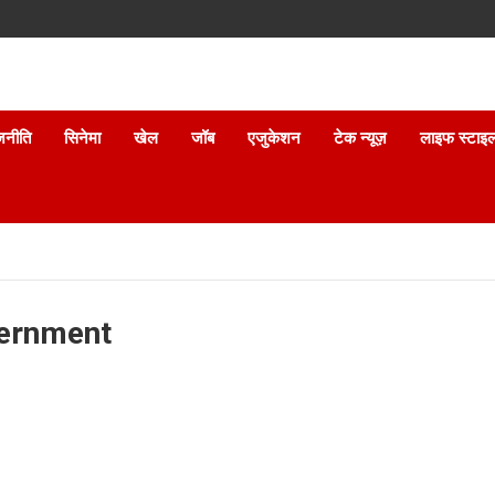
जनीति
सिनेमा
खेल
जॉब
एजुकेशन
टेक न्यूज़
लाइफ स्टाइ
vernment