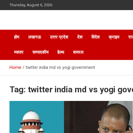
Skip
Thursday, August 6, 2026
to
content
होम
लखनऊ
उत्तर प्रदेश
देश
विदेश
क्राइम
रा
व्यापार
सम्पादकीय
हेल्थ
वायरल
Home
twitter india md vs yogi government
Tag:
twitter india md vs yogi go