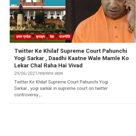
उत्तर प्रदेश
क्राइम
देश
राजनीति
Twitter Ke Khilaf Supreme Court Pahunchi
Yogi Sarkar , Daadhi Kaatne Wale Mamle Ko
Lekar Chal Raha Hai Vivad
29/06/2021
शाहनवाज आलम
Twitter Ke Khilaf Supreme Court Pahunchi Yogi
Sarkar , yogi sarkar in supreme court on twitter
controversy ,…