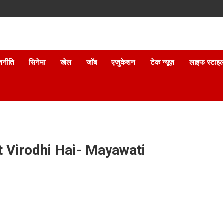
जनीति
सिनेमा
खेल
जॉब
एजुकेशन
टेक न्यूज़
लाइफ स्टाइ
t Virodhi Hai- Mayawati