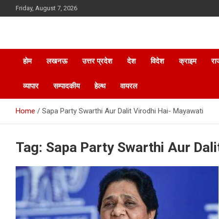
Skip
Friday, August 7, 2026
to
content
होम
लखनऊ
उत्तर प्रदेश
देश
विदेश
क्राइम
रा
व्यापार
सम्पादकीय
हेल्थ
वायरल
Home
Sapa Party Swarthi Aur Dalit Virodhi Hai- Mayawati
Tag:
Sapa Party Swarthi Aur Dali