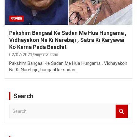
राजनीति
Pakshim Bangaal Ke Sadan Me Hua Hungama ,
Vidhayakon Ne Ki Narebaji , Satra Ki Karyawai
Ko Karna Pada Baadhit
02/07/2021
शाहनवाज आलम
Pakshim Bangaal Ke Sadan Me Hua Hungama , Vidhayakon
Ne Ki Narebaji , bangaal ke sadan…
Search
S
e
a
r
c