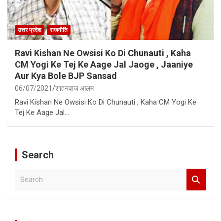
उत्तर प्रदेश
राजनीति
Ravi Kishan Ne Owsisi Ko Di Chunauti , Kaha
CM Yogi Ke Tej Ke Aage Jal Jaoge , Jaaniye
Aur Kya Bole BJP Sansad
06/07/2021
शाहनवाज आलम
Ravi Kishan Ne Owsisi Ko Di Chunauti , Kaha CM Yogi Ke
Tej Ke Aage Jal…
Search
S
e
a
r
c