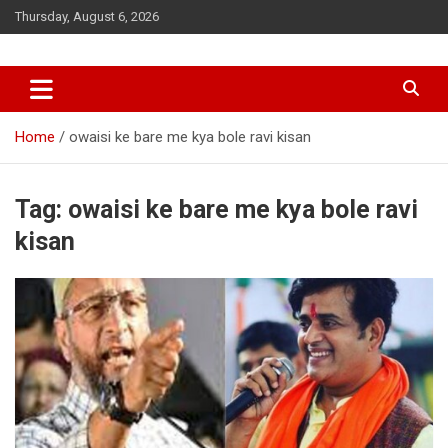
Skip
Thursday, August 6, 2026
to
content
Home
owaisi ke bare me kya bole ravi kisan
Tag:
owaisi ke bare me kya bole ravi
kisan