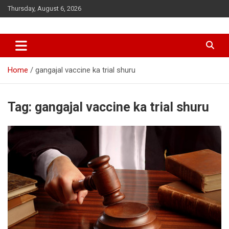
Skip
Thursday, August 6, 2026
to
content
Home
gangajal vaccine ka trial shuru
Tag:
gangajal vaccine ka trial shuru