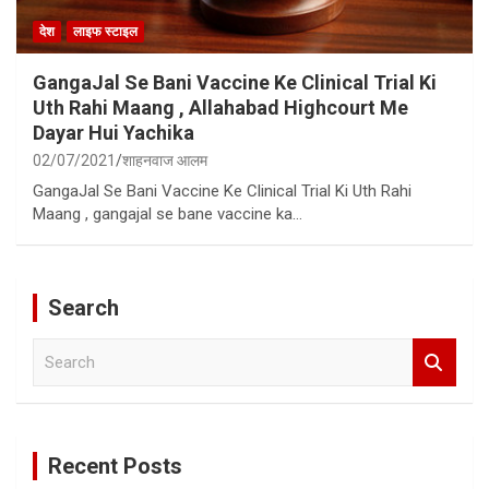
देश
लाइफ स्टाइल
GangaJal Se Bani Vaccine Ke Clinical Trial Ki
Uth Rahi Maang , Allahabad Highcourt Me
Dayar Hui Yachika
02/07/2021
शाहनवाज आलम
GangaJal Se Bani Vaccine Ke Clinical Trial Ki Uth Rahi
Maang , gangajal se bane vaccine ka…
Search
S
e
a
r
c
Recent Posts
h