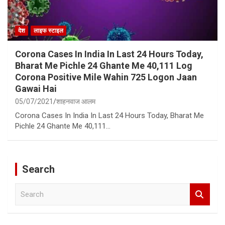
देश
लाइफ स्टाइल
Corona Cases In India In Last 24 Hours Today,
Bharat Me Pichle 24 Ghante Me 40,111 Log
Corona Positive Mile Wahin 725 Logon Jaan
Gawai Hai
05/07/2021
शाहनवाज आलम
Corona Cases In India In Last 24 Hours Today, Bharat Me
Pichle 24 Ghante Me 40,111…
Search
S
e
a
r