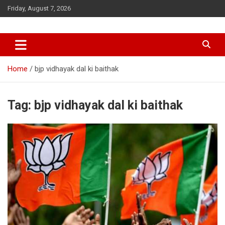
Skip
Friday, August 7, 2026
to
content
Home
bjp vidhayak dal ki baithak
Tag:
bjp vidhayak dal ki baithak