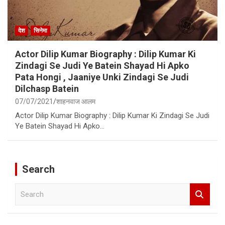
देश
सिनेमा
Actor Dilip Kumar Biography : Dilip Kumar Ki
Zindagi Se Judi Ye Batein Shayad Hi Apko
Pata Hongi , Jaaniye Unki Zindagi Se Judi
Dilchasp Batein
07/07/2021
शाहनवाज आलम
Actor Dilip Kumar Biography : Dilip Kumar Ki Zindagi Se Judi
Ye Batein Shayad Hi Apko…
Search
S
e
a
r