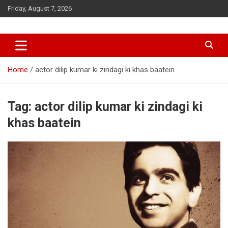
Skip
Friday, August 7, 2026
to
content
Home
actor dilip kumar ki zindagi ki khas baatein
Tag:
actor dilip kumar ki zindagi ki
khas baatein