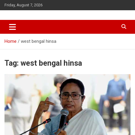
Skip
Friday, August 7, 2026
to
content
Home
west bengal hinsa
Tag:
west bengal hinsa