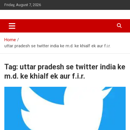
Skip
Friday, August 7, 2026
to
content
Home
uttar pradesh se twitter india ke m.d. ke khialf ek aur f.i.r.
Tag:
uttar pradesh se twitter india ke
m.d. ke khialf ek aur f.i.r.