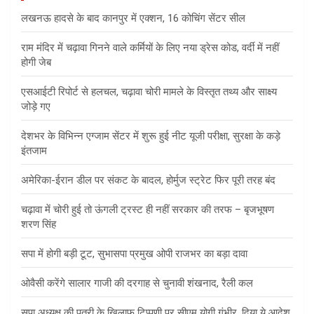
लखनऊ हादसे के बाद कानपुर में एक्शन, 16 कोचिंग सेंटर सील
राम मंदिर में चढ़ावा गिनने वाले कर्मियों के लिए नया ड्रेस कोड, वर्दी में नहीं
होगी जेब
एसआईटी रिपोर्ट से हलचल, चढ़ावा चोरी मामले के विस्तृत तथ्य और साक्ष्य
जोड़े गए
देशभर के विभिन्न एग्जाम सेंटर में शुरू हुई नीट यूजी परीक्षा, सुरक्षा के कड़े
इंतजाम
अमेरिका-ईरान डील पर संकट के बादल, होर्मुज स्ट्रेट फिर पूरी तरह बंद
चढ़ावा में चोरी हुई तो ऊंगली ट्रस्ट ही नहीं सरकार की तरफ – बृजभूषण
शरण सिंह
सपा में होगी बड़ी टूट, सुभासपा प्रमुख ओपी राजभर का बड़ा दावा
ओवैसी करेंगे सालार गाजी की दरगाह से चुनावी शंखनाद, रैली कल
सपा अध्यक्ष की पुत्री के खिलाफ टिप्पणी पर सीएम योगी गंभीर, दिया ये आदेश