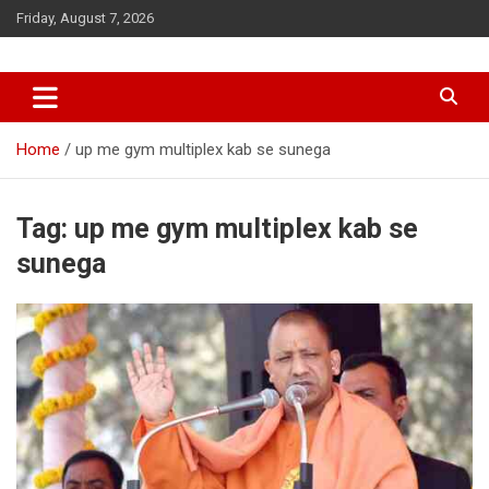
Skip
Friday, August 7, 2026
to
content
Home
up me gym multiplex kab se sunega
Tag:
up me gym multiplex kab se
sunega