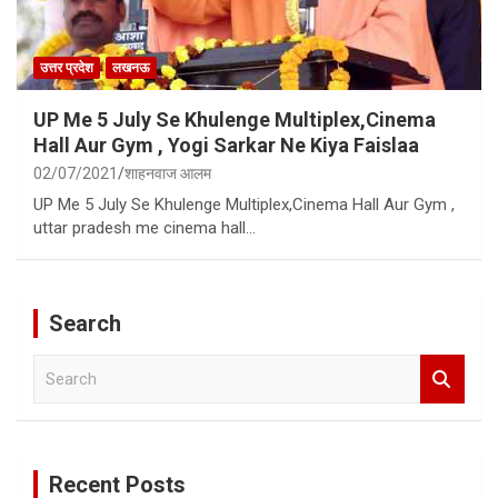
उत्तर प्रदेश
लखनऊ
UP Me 5 July Se Khulenge Multiplex,Cinema
Hall Aur Gym , Yogi Sarkar Ne Kiya Faislaa
02/07/2021
शाहनवाज आलम
UP Me 5 July Se Khulenge Multiplex,Cinema Hall Aur Gym ,
uttar pradesh me cinema hall…
Search
S
e
a
r
c
Recent Posts
h