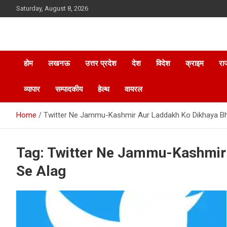
Skip
Saturday, August 8, 2026
to
content
होम
लखनऊ
उत्तर प्रदेश
देश
विदेश
क्राइम
रा
व्यापार
सम्पादकीय
हेल्थ
वायरल
Home
Twitter Ne Jammu-Kashmir Aur Laddakh Ko Dikhaya Bh
Tag:
Twitter Ne Jammu-Kashmir 
Se Alag