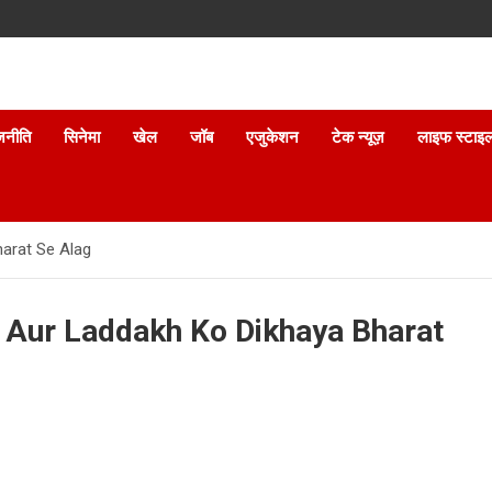
जनीति
सिनेमा
खेल
जॉब
एजुकेशन
टेक न्यूज़
लाइफ स्टाइ
arat Se Alag
Aur Laddakh Ko Dikhaya Bharat