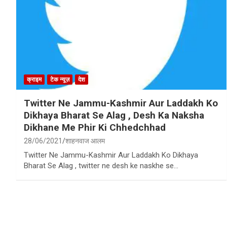
क्राइम
टेक न्यूज़
देश
Twitter Ne Jammu-Kashmir Aur Laddakh Ko
Dikhaya Bharat Se Alag , Desh Ka Naksha
Dikhane Me Phir Ki Chhedchhad
28/06/2021
शाहनवाज आलम
Twitter Ne Jammu-Kashmir Aur Laddakh Ko Dikhaya
Bharat Se Alag , twitter ne desh ke naskhe se…