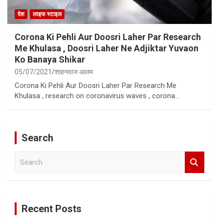
देश
लाइफ स्टाइल
Corona Ki Pehli Aur Doosri Laher Par Research
Me Khulasa , Doosri Laher Ne Adjiktar Yuvaon
Ko Banaya Shikar
05/07/2021
शाहनवाज आलम
Corona Ki Pehli Aur Doosri Laher Par Research Me
Khulasa , research on coronavirus waves , corona…
Search
S
e
a
r
c
Recent Posts
h