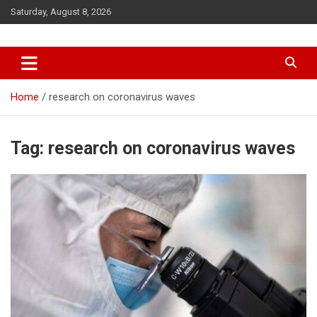
Skip
Saturday, August 8, 2026
to
content
Home
research on coronavirus waves
Tag:
research on coronavirus waves