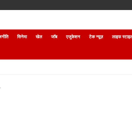
जनीति
सिनेमा
खेल
जॉब
एजुकेशन
टेक न्यूज़
लाइफ स्टाइ
r