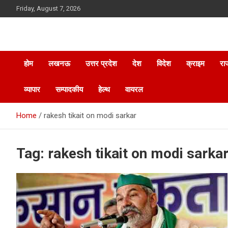
Skip
Friday, August 7, 2026
to
content
होम
लखनऊ
उत्तर प्रदेश
देश
विदेश
क्राइम
रा
व्यापार
सम्पादकीय
हेल्थ
वायरल
Home
rakesh tikait on modi sarkar
Tag:
rakesh tikait on modi sarka