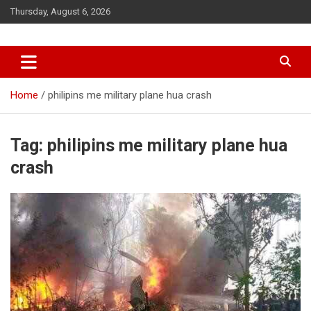
Skip
Thursday, August 6, 2026
to
content
Home
philipins me military plane hua crash
Tag:
philipins me military plane hua
crash