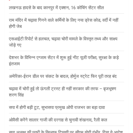
लखनऊ हादसे के बाद कानपुर में एक्शन, 16 कोचिंग सेंटर सील
राम मंदिर में चढ़ावा गिनने वाले कर्मियों के लिए नया ड्रेस कोड, वर्दी में नहीं
होगी जेब
एसआईटी रिपोर्ट से हलचल, चढ़ावा चोरी मामले के विस्तृत तथ्य और साक्ष्य
जोड़े गए
देशभर के विभिन्न एग्जाम सेंटर में शुरू हुई नीट यूजी परीक्षा, सुरक्षा के कड़े
इंतजाम
अमेरिका-ईरान डील पर संकट के बादल, होर्मुज स्ट्रेट फिर पूरी तरह बंद
चढ़ावा में चोरी हुई तो ऊंगली ट्रस्ट ही नहीं सरकार की तरफ – बृजभूषण
शरण सिंह
सपा में होगी बड़ी टूट, सुभासपा प्रमुख ओपी राजभर का बड़ा दावा
ओवैसी करेंगे सालार गाजी की दरगाह से चुनावी शंखनाद, रैली कल
सपा अध्यक्ष की पुत्री के खिलाफ टिप्पणी पर सीएम योगी गंभीर, दिया ये आदेश