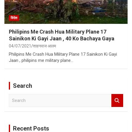
विदेश
Philipins Me Crash Hua Military Plane 17
Sainikon Ki Gayi Jaan , 40 Ko Bachaya Gaya
04/07/2021
शाहनवाज आलम
Philipins Me Crash Hua Military Plane 17 Sainikon Ki Gayi
Jaan , philipins me military plane…
Search
S
e
a
r
c
Recent Posts
h