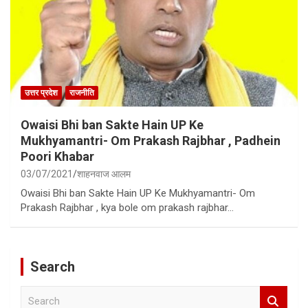
उत्तर प्रदेश
राजनीति
Owaisi Bhi ban Sakte Hain UP Ke
Mukhyamantri- Om Prakash Rajbhar , Padhein
Poori Khabar
03/07/2021
शाहनवाज आलम
Owaisi Bhi ban Sakte Hain UP Ke Mukhyamantri- Om
Prakash Rajbhar , kya bole om prakash rajbhar…
Search
S
e