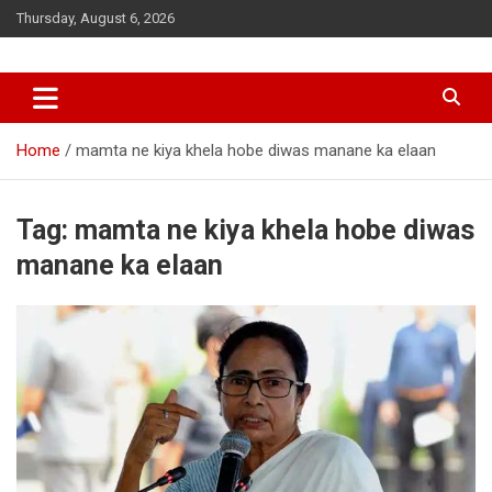
Skip
Thursday, August 6, 2026
to
content
Home
mamta ne kiya khela hobe diwas manane ka elaan
Tag:
mamta ne kiya khela hobe diwas
manane ka elaan