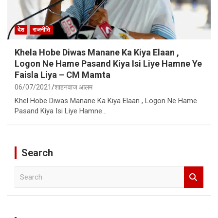
देश
राजनीति
Khela Hobe Diwas Manane Ka Kiya Elaan ,
Logon Ne Hame Pasand Kiya Isi Liye Hamne Ye
Faisla Liya – CM Mamta
06/07/2021
शाहनवाज आलम
Khel Hobe Diwas Manane Ka Kiya Elaan , Logon Ne Hame
Pasand Kiya Isi Liye Hamne…
Search
S
e
a
r
c