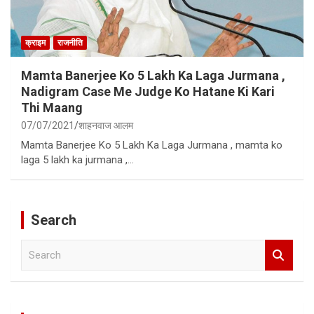
क्राइम
राजनीति
Mamta Banerjee Ko 5 Lakh Ka Laga Jurmana ,
Nadigram Case Me Judge Ko Hatane Ki Kari
Thi Maang
07/07/2021
शाहनवाज आलम
Mamta Banerjee Ko 5 Lakh Ka Laga Jurmana , mamta ko
laga 5 lakh ka jurmana ,…
Search
S
e
a
r
c