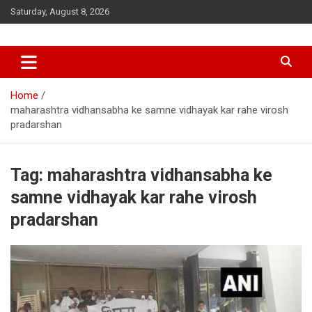
Skip
Saturday, August 8, 2026
to
content
Home
maharashtra vidhansabha ke samne vidhayak kar rahe virosh
pradarshan
Tag:
maharashtra vidhansabha ke
samne vidhayak kar rahe virosh
pradarshan