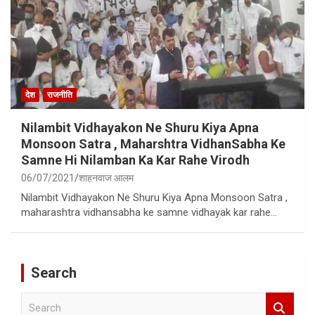
देश
राजनीति
Nilambit Vidhayakon Ne Shuru Kiya Apna
Monsoon Satra , Maharshtra VidhanSabha Ke
Samne Hi Nilamban Ka Kar Rahe Virodh
06/07/2021
शाहनवाज आलम
Nilambit Vidhayakon Ne Shuru Kiya Apna Monsoon Satra ,
maharashtra vidhansabha ke samne vidhayak kar rahe…
Search
S
e