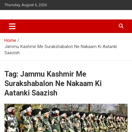
Skip
Thursday, August 6, 2026
to
content
Home
Jammu Kashmir Me Surakshabalon Ne Nakaam Ki Aatanki
Saazish
Tag:
Jammu Kashmir Me
Surakshabalon Ne Nakaam Ki
Aatanki Saazish