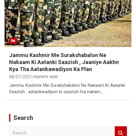
देश
Jammu Kashmir Me Surakshabalon Ne
Nakaam Ki Aatanki Saazish , Jaaniye Aakhir
Kya Tha Aatankawadiyon Ka Plan
08/07/2021
शाहनवाज आलम
Jammu Kashmir Me Surakshabalon Ne Nakaam Ki Aatanki
Saazish , aatankwadiyon ki saazish hui nakam ,…
Search
S
e