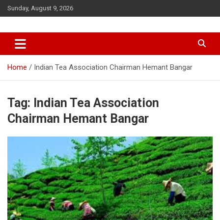
Skip
Sunday, August 9, 2026
to
content
Home
Indian Tea Association Chairman Hemant Bangar
Tag:
Indian Tea Association
Chairman Hemant Bangar