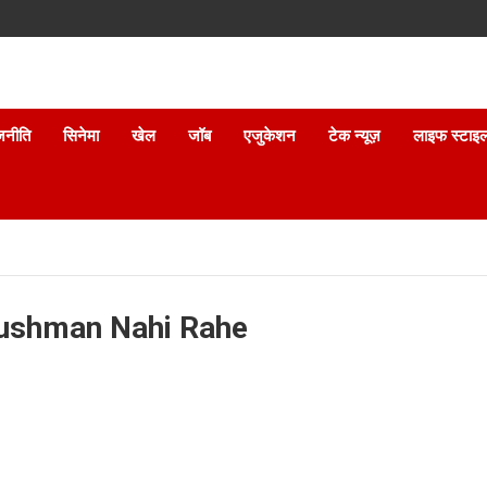
जनीति
सिनेमा
खेल
जॉब
एजुकेशन
टेक न्यूज़
लाइफ स्टाइ
Dushman Nahi Rahe