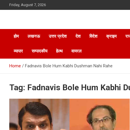
Skip
Friday, August 7, 2026
to
content
होम
लखनऊ
उत्तर प्रदेश
देश
विदेश
क्राइम
रा
व्यापार
सम्पादकीय
हेल्थ
वायरल
Home
Fadnavis Bole Hum Kabhi Dushman Nahi Rahe
Tag:
Fadnavis Bole Hum Kabhi 