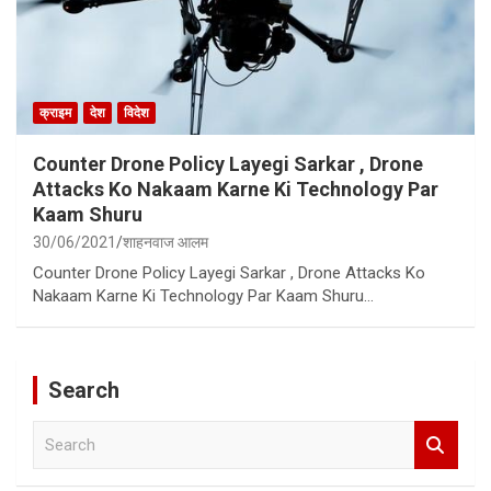
क्राइम
देश
विदेश
Counter Drone Policy Layegi Sarkar , Drone
Attacks Ko Nakaam Karne Ki Technology Par
Kaam Shuru
30/06/2021
शाहनवाज आलम
Counter Drone Policy Layegi Sarkar , Drone Attacks Ko
Nakaam Karne Ki Technology Par Kaam Shuru…
Search
S
e
a