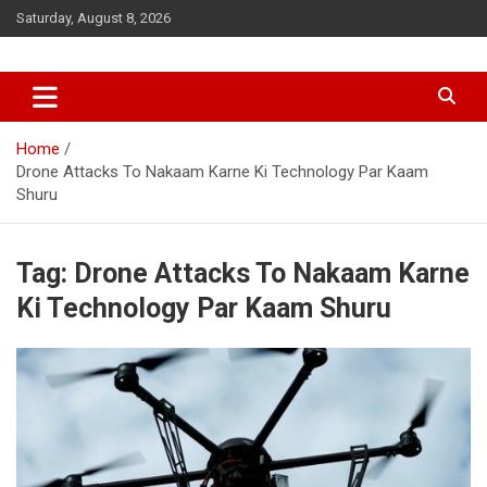
Skip
Saturday, August 8, 2026
to
content
Home
Drone Attacks To Nakaam Karne Ki Technology Par Kaam
Shuru
Tag:
Drone Attacks To Nakaam Karne
Ki Technology Par Kaam Shuru