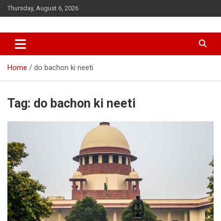
Skip
Thursday, August 6, 2026
to
content
Home
do bachon ki neeti
Tag:
do bachon ki neeti