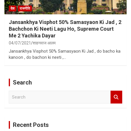
देश
राजनीति
Jansankhya Visphot 50% Samasyaon Ki Jad , 2
Bachchon Ki Neeti Lagu Ho, Supreme Court
Me 2 Yachika Dayar
04/07/2021
शाहनवाज आलम
Jansankhya Visphot 50% Samasyaon Ki Jad , do bacho ka
kanoon , do bachon ki neeti ,…
Search
S
e
a
r
c
Recent Posts
h