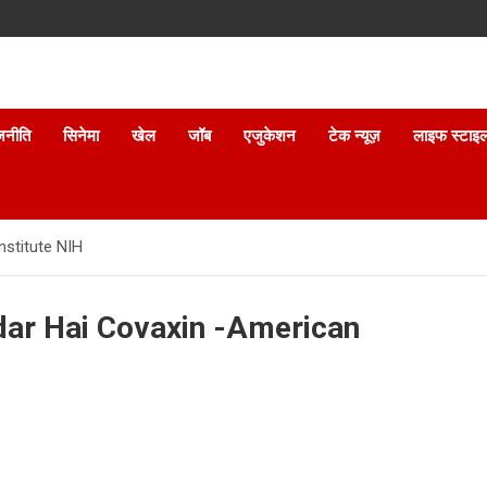
जनीति
सिनेमा
खेल
जॉब
एजुकेशन
टेक न्यूज़
लाइफ स्टाइ
nstitute NIH
rdar Hai Covaxin -American