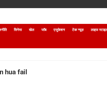
जनीति
सिनेमा
खेल
जॉब
एजुकेशन
टेक न्यूज़
लाइफ स्टाइ
n hua fail