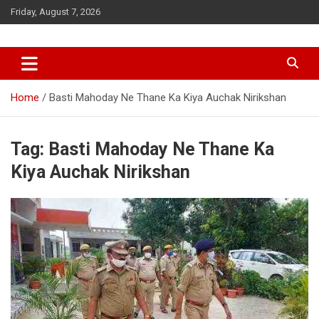
Skip
Friday, August 7, 2026
to
content
Home
Basti Mahoday Ne Thane Ka Kiya Auchak Nirikshan
Tag:
Basti Mahoday Ne Thane Ka
Kiya Auchak Nirikshan