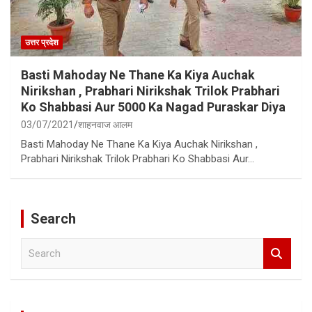
उत्तर प्रदेश
Basti Mahoday Ne Thane Ka Kiya Auchak
Nirikshan , Prabhari Nirikshak Trilok Prabhari
Ko Shabbasi Aur 5000 Ka Nagad Puraskar Diya
03/07/2021
शाहनवाज आलम
Basti Mahoday Ne Thane Ka Kiya Auchak Nirikshan ,
Prabhari Nirikshak Trilok Prabhari Ko Shabbasi Aur…
Search
S
e
a
r
c