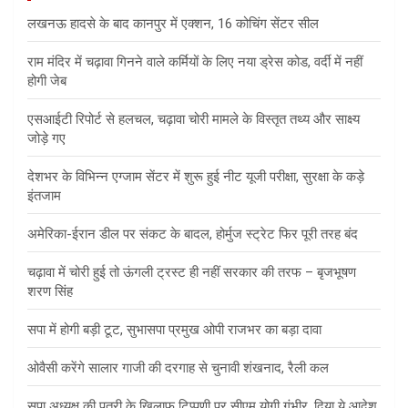
लखनऊ हादसे के बाद कानपुर में एक्शन, 16 कोचिंग सेंटर सील
राम मंदिर में चढ़ावा गिनने वाले कर्मियों के लिए नया ड्रेस कोड, वर्दी में नहीं
होगी जेब
एसआईटी रिपोर्ट से हलचल, चढ़ावा चोरी मामले के विस्तृत तथ्य और साक्ष्य
जोड़े गए
देशभर के विभिन्न एग्जाम सेंटर में शुरू हुई नीट यूजी परीक्षा, सुरक्षा के कड़े
इंतजाम
अमेरिका-ईरान डील पर संकट के बादल, होर्मुज स्ट्रेट फिर पूरी तरह बंद
चढ़ावा में चोरी हुई तो ऊंगली ट्रस्ट ही नहीं सरकार की तरफ – बृजभूषण
शरण सिंह
सपा में होगी बड़ी टूट, सुभासपा प्रमुख ओपी राजभर का बड़ा दावा
ओवैसी करेंगे सालार गाजी की दरगाह से चुनावी शंखनाद, रैली कल
सपा अध्यक्ष की पुत्री के खिलाफ टिप्पणी पर सीएम योगी गंभीर, दिया ये आदेश