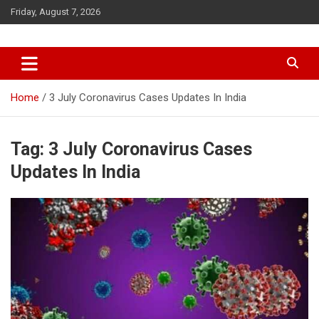
Skip
Friday, August 7, 2026
to
content
Home
3 July Coronavirus Cases Updates In India
Tag:
3 July Coronavirus Cases
Updates In India