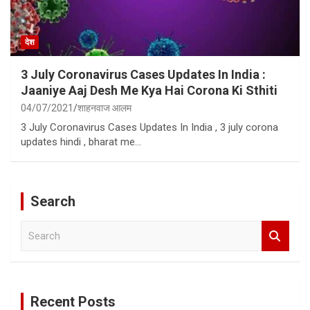
देश
3 July Coronavirus Cases Updates In India :
Jaaniye Aaj Desh Me Kya Hai Corona Ki Sthiti
04/07/2021
शाहनवाज आलम
3 July Coronavirus Cases Updates In India , 3 july corona
updates hindi , bharat me…
Search
S
e
a
r
c
Recent Posts
h