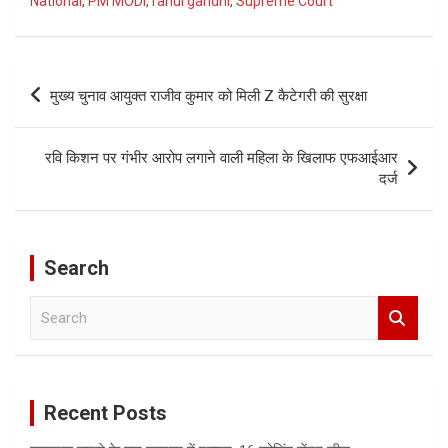
National
,
PM MODI
,
rahul gandhi
,
Supreme Court
Post
मुख्य चुनाव आयुक्त राजीव कुमार को मिली Z कैटेगरी की सुरक्षा
navigation
रवि किशन पर गंभीर आरोप लगाने वाली महिला के खिलाफ एफआईआर
दर्ज
Search
S
e
a
r
c
Recent Posts
h